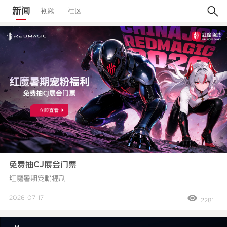
视频
社区
新闻
免费抽CJ展会门票
红魔暑期宠粉福利
2026-07-17
2281