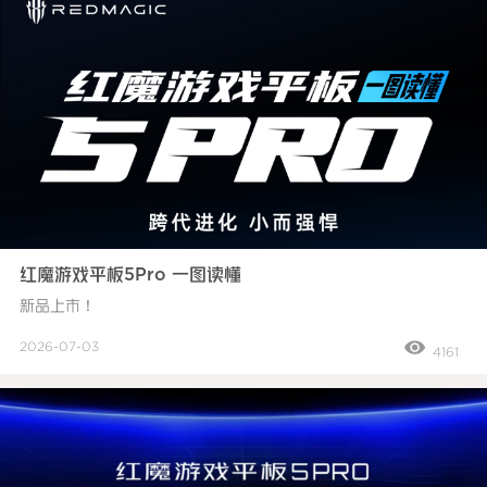
红魔游戏平板5Pro 一图读懂
新品上市！
2026-07-03
4161