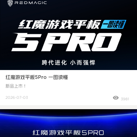
红魔游戏平板5Pro 一图读懂
新品上市！
2026-07-03
3981