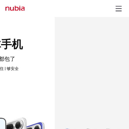
nubia Z80 Ultra
能拍能打 绝世有双
35mm+18mm绝顶双焦 | 第五代骁龙8至尊版
了解更多
立即购买