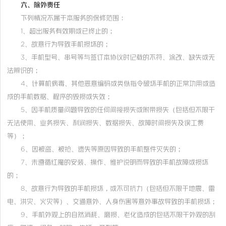
六、除外责任
下列情况不属于本服务的保修范围：
1、超出服务有效期或已终止的；
2、故意行为导致手机损坏的；
3、手机型号、串号等与签订本协议时记载的不符、涂改、缺失或无
法辨识的；
4、计算机病毒、其他恶意编码或类似指令破坏手机的正常功用或造
成的手机数据、程序的毁损或失效；
5、因手机质量问题导致的任何间接损失或附带损失（包括但不限于
无法使用、业务损失、利润损失、数据损失、故障时间损失及误工费
等）；
6、因被盗、被抢、遗失等原因导致的手机整件灭失的；
7、未遵循红魔的安装、操作、维护说明而导致的手机故障或损坏
的；
8、故意行为导致的手机损坏，或不可抗力（包括但不限于地震、雷
电、洪灾、火灾等）、交通意外、人身伤害等意外事故导致的手机损坏；
9、手机外观上的自然消耗、磨损、老化造成的包括不限于外观的刮