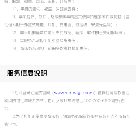
痕、脱漆、褪色、凹陷、生锈、开裂等；
10、手机的遗失、被盗、失踪或丢弃；
11、手机程序、软件，及不影响手机基本使用功能的附件或耗材（包
括但不限于外置式电池、耳机、充电器、数据线、安装光盘等）；
12、非手机的基本功能所需的数据、程序、软件的丢失和损坏等；
13、本服务不承担手机的退换货责任；
14、本服务不承担手机的多次维修换机责任。
服务信息说明
1.您可登录红魔的官网（
www.redmagic.com
）查询红魔授权售后
网点的地址与联系方式，也可以拨打热线电话400-700-6600进行咨
询。
2.为了您能正常享受本服务，请您务必保管好服务有效期内的所有维
修记录。