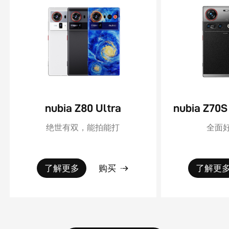
nubia Z80 Ultra
绝世有双，能拍能打
全面好
了解更多
购买
了解更