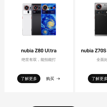
nubia Z80 Ultra
绝世有双，能拍能打
全面好
了解更多
购买
了解更